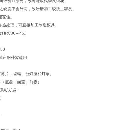
工面致密且漂亮，故可能取代梨皮蚀花。
面之硬度不会升高，故研磨加工较快且容易。
性能甚佳。
要作热处理，可直接加工制造模具。
1
度HRC36～45。
 80
0与其它钢种皆适用
秤薄片、齿輪、台灯座和灯罩。
件（底盘、面盖、前板）
摄影机机身
板
身