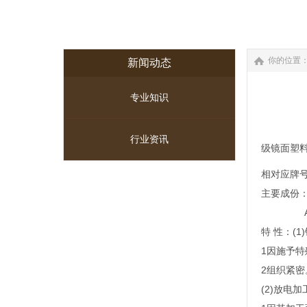
你的位置
新闻动态
专业知识
行业资讯
级镜面塑
相对应牌
主要成份： C 
Al 0.5
特 性：(
1因施予
2组织紧密
(2)放电