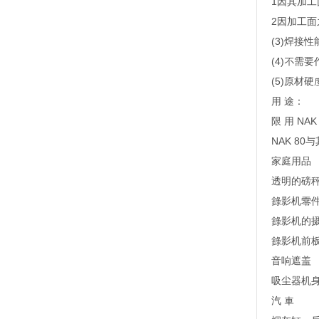
1因其加
2因加工
(3)焊接
(4)不需
(5)原材硬
用 途：
限 用 NAK
NAK 8
家庭用品
透明的磅
錄影机零
錄影机的
錄影机前
音响遮盖
吸尘器机
汽 車