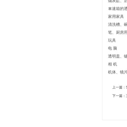
烟灰缸、
車速箱的
家用家具
清洗槽、
笔、厨房
玩具
电 脑
透明盖、
相 机
机体、镜
上一篇：
下一篇：