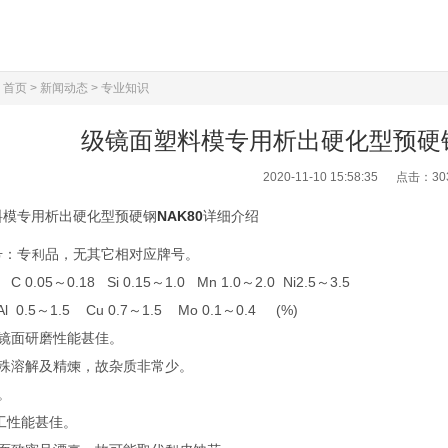
：
首页
>
新闻动态
>
专业知识
级镜面塑料模专用析出硬化型预硬钢
2020-11-10 15:58:35 点击：
30
料模专用析出硬化型预硬钢
NAK80
详细介绍
号：专利品，无其它相对应牌号。
0.05～0.18 Si 0.15～1.0 Mn 1.0～2.0 Ni2.5～3.5
～1.5 Cu 0.7～1.5 Mo 0.1～0.4 (%)
1)镜面研磨性能甚佳。
特殊溶解及精煉，故杂质非常少。
。
加工性能甚佳。