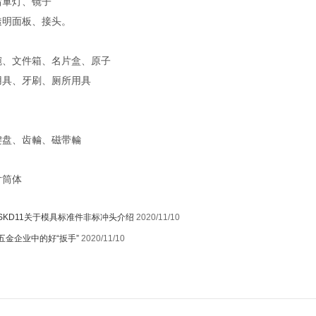
后車灯、镜子
透明面板、接头。
碗、文件箱、名片盒、原子
用具、牙刷、厕所用具
键盘、齿輪、磁带輪
片筒体
SKD11关于模具标准件非标冲头介绍
2020/11/10
五金企业中的好“扳手”
2020/11/10