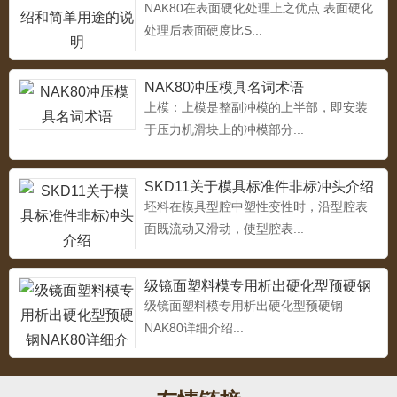
NAK80在表面硬化处理上之优点 表面硬化
处理后表面硬度比S...
4Cr13
...
NAK80冲压模具名词术语
上模：上模是整副冲模的上半部，即安装
于压力机滑块上的冲模部分...
5CrMnMo热作模具钢
...
SKD11关于模具标准件非标冲头介绍
坯料在模具型腔中塑性变性时，沿型腔表
面既流动又滑动，使型腔表...
热作模具钢4Cr3Mo2NiVNbB（HD）
级镜面塑料模专用析出硬化型预硬钢
...
NAK80详细介绍
级镜面塑料模专用析出硬化型预硬钢
NAK80详细介绍...
冷作模具钢YC53