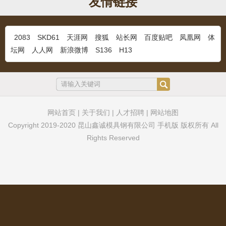
友情链接
...
2083
SKD61
天涯网
搜狐
站长网
百度贴吧
凤凰网
体
坛网
人人网
新浪微博
S136
H13
M333奥地利百禄
...
网站首页
|
关于我们
|
人才招聘
|
网站地图
Copyright 2019-2020 昆山鑫诚模具钢有限公司 手机版 版权所有 All
超镜面塑料模具钢S136H
...
Rights Reserved
DF2钢材
...