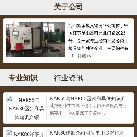
关于公司
昆山鑫诚模具钢有限公司位于中
718H
国江苏昆山高科园北门路2023
...
号。是一家专业经销批发各类工
模具钢的独资企业，主要钢种有
H1...
详细>>
1.2311塑胶模具钢
...
专业知识
行业资讯
NAK55与NAK80区别和具体知识介
绍
此类钢种在常温下使用，由于硬度高与耐
压铸模具钢3cr2w8v
磨要求，含碳量属于高碳钢...
...
NAK80详细介绍和简单用途的说明