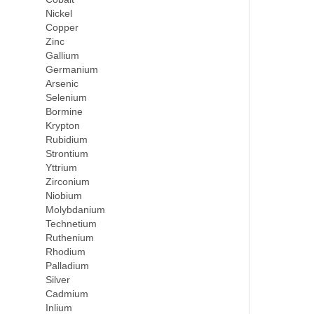
Nickel
Copper
Zinc
Gallium
Germanium
Arsenic
Selenium
Bormine
Krypton
Rubidium
Strontium
Yttrium
Zirconium
Niobium
Molybdanium
Technetium
Ruthenium
Rhodium
Palladium
Silver
Cadmium
Inlium