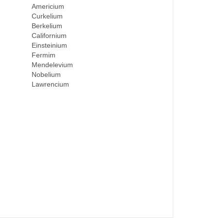
Americium
Curkelium
Berkelium
Californium
Einsteinium
Fermim
Mendelevium
Nobelium
Lawrencium