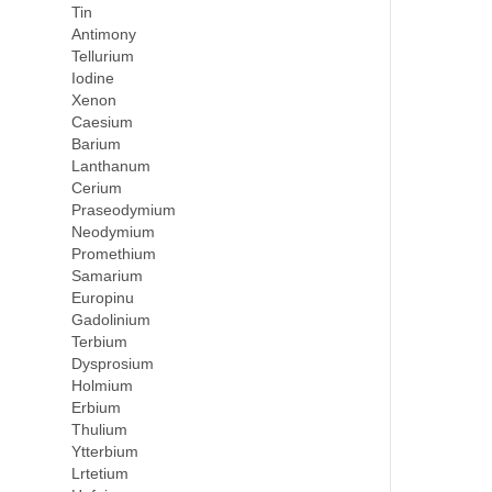
Tin
Antimony
Tellurium
Iodine
Xenon
Caesium
Barium
Lanthanum
Cerium
Praseodymium
Neodymium
Promethium
Samarium
Europinu
Gadolinium
Terbium
Dysprosium
Holmium
Erbium
Thulium
Ytterbium
Lrtetium