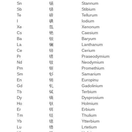
Sn
锡
Stannum
Sb
锑
Stibium
Te
碲
Tellurum
I
碘
Iodium
Xe
氙
Xenonum
Cs
铯
Caesium
Ba
钡
Baryum
La
镧
Lanthanum
Ce
铈
Cerium
Pr
镨
Praseodymium
Nd
钕
Neodymium
Pm
钷
Promethium
Sm
钐
Samarium
En
铕
Europinu
Gd
钆
Gadolinium
Tb
铽
Terbium
Dy
镝
Dysprosium
Ho
钬
Holmium
Er
铒
Erbium
Tm
铥
Thulium
Yb
镱
Ytterbium
Lu
镥
Lrtetium