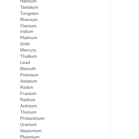
Hafnium
Tantalum
Tungsten
Rhenium
Osmium
Iridium
Platinum
Gold
Mercury
Thallium
Lead
Bismuth
Polonium
Astatium
Radon
Franium
Radium
Actinium
Thorium
Protactinium
Uranium
Neptunium
Plutonium