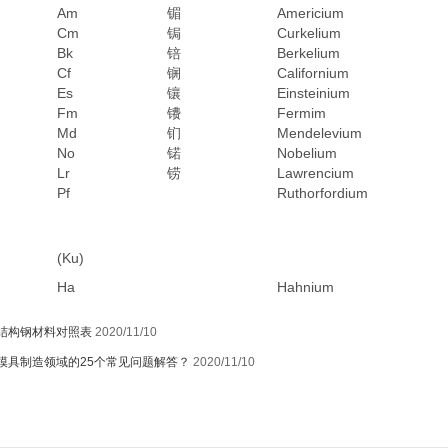
Am
镅
Americium
Cm
锔
Curkelium
Bk
锫
Berkelium
Cf
锎
Californium
Es
镶
Einsteinium
Fm
镄
Fermim
Md
钔
Mendelevium
No
锘
Nobelium
Lr
铹
Lawrencium
Pf
Ruthorfordium
(Ku)
Ha
Hahnium
结构钢材料对照表
2020/11/10
模具制造领域的25个常见问题解答？
2020/11/10