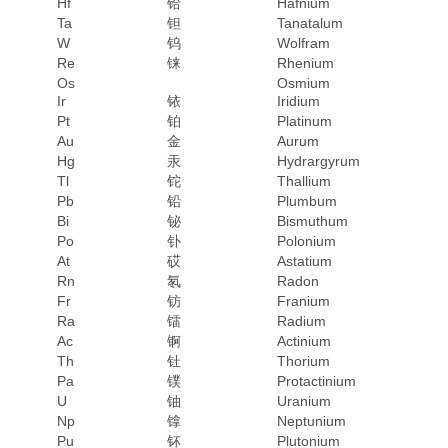
Hf
铪
Hafnium
Ta
钽
Tanatalum
W
钨
Wolfram
Re
铼
Rhenium
Os
Osmium
Ir
铱
Iridium
Pt
铂
Platinum
Au
金
Aurum
Hg
汞
Hydrargyrum
Tl
铊
Thallium
Pb
铅
Plumbum
Bi
铋
Bismuthum
Po
钋
Polonium
At
砹
Astatium
Rn
氡
Radon
Fr
钫
Franium
Ra
镭
Radium
Ac
锕
Actinium
Th
钍
Thorium
Pa
镤
Protactinium
U
铀
Uranium
Np
镎
Neptunium
Pu
钚
Plutonium