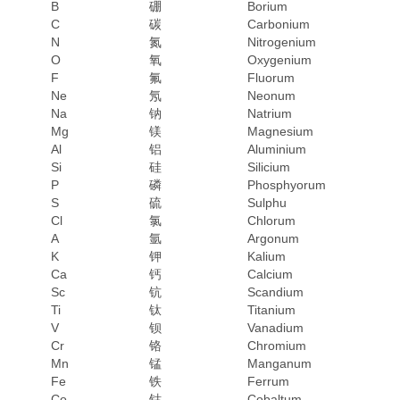
B
硼
Borium
C
碳
Carbonium
N
氮
Nitrogenium
O
氧
Oxygenium
F
氟
Fluorum
Ne
氖
Neonum
Na
钠
Natrium
Mg
镁
Magnesium
Al
铝
Aluminium
Si
硅
Silicium
P
磷
Phosphyorum
S
硫
Sulphu
1
Cl
氯
Chlorum
A
氩
Argonum
K
钾
Kalium
Ca
钙
Calcium
Sc
钪
Scandium
Ti
钛
Titanium
V
钡
Vanadium
Cr
铬
Chromium
Mn
锰
Manganum
Fe
铁
Ferrum
Co
钴
Cobaltum