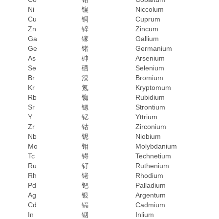
Ni
镍
Niccolum
Cu
铜
Cuprum
Zn
锌
Zincum
Ga
镓
Gallium
Ge
锗
Germanium
As
砷
Arsenium
Se
硒
Selenium
Br
溴
Bromium
Kr
氪
Kryptomum
Rb
铷
Rubidium
Sr
锶
Strontium
Y
钇
Yttrium
Zr
钴
Zirconium
Nb
铌
Niobium
Mo
钼
Molybdanium
Tc
锝
Technetium
Ru
钌
Ruthenium
Rh
铑
Rhodium
Pd
钯
Palladium
Ag
银
Argentum
Cd
镉
Cadmium
In
铟
Inlium