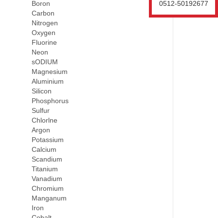
Boron
0512-50192677
Carbon
Nitrogen
Oxygen
Fluorine
Neon
sODIUM
Magnesium
Aluminium
Silicon
Phosphorus
Sulfur
Chlorlne
Argon
Potassium
Calcium
Scandium
Titanium
Vanadium
Chromium
Manganum
Iron
Cobalt