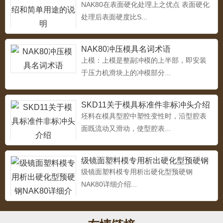
NAK80在表面硬化处理上之优点 表面硬化
处理后表面硬度比S...
4Cr13
NAK80冲压模具名词术语
...
上模：上模是整副冲模的上半部，即安装
于压力机滑块上的冲模部分...
SKD11关于模具标准件非标冲头介绍
5CrMnMo热作模具钢
坯料在模具型腔中塑性变性时，沿型腔表
...
面既流动又滑动，使型腔表...
级镜面塑料模专用析出硬化型预硬钢
NAK80详细介绍
级镜面塑料模专用析出硬化型预硬钢
热作模具钢4Cr3Mo2NiVNbB（HD）
...
NAK80详细介绍...