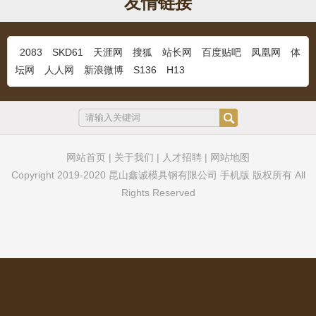
友情链接
冷作模具钢YC53
...
2083
SKD61
天涯网
搜狐
站长网
百度贴吧
凤凰网
体
坛网
人人网
新浪微博
S136
H13
M333奥地利百禄
...
网站首页
|
关于我们
|
人才招聘
|
网站地图
Copyright 2019-2020 昆山鑫诚模具钢有限公司 手机版 版权所有 All
Rights Reserved
超镜面塑料模具钢S136H
...
DF2钢材