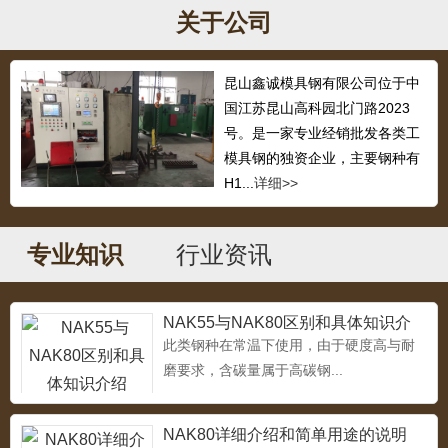
超镜面塑料模具钢S136
关于公司
...
昆山鑫诚模具钢有限公司位于中
国江苏昆山高科园北门路2023
号。是一家专业经销批发各类工
718H
...
模具钢的独资企业，主要钢种有
H1...
详细>>
专业知识
行业资讯
1.2311塑胶模具钢
...
NAK55与NAK80区别和具体知识介
绍
此类钢种在常温下使用，由于硬度高与耐
磨要求，含碳量属于高碳钢...
压铸模具钢3cr2w8v
...
NAK80详细介绍和简单用途的说明