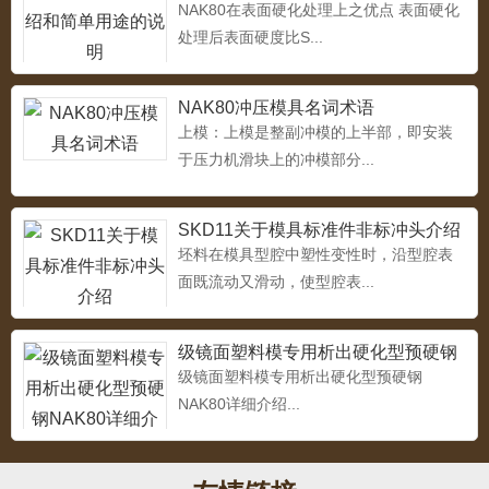
NAK80在表面硬化处理上之优点 表面硬化
处理后表面硬度比S...
4Cr13
...
NAK80冲压模具名词术语
上模：上模是整副冲模的上半部，即安装
于压力机滑块上的冲模部分...
5CrMnMo热作模具钢
SKD11关于模具标准件非标冲头介绍
...
坯料在模具型腔中塑性变性时，沿型腔表
面既流动又滑动，使型腔表...
级镜面塑料模专用析出硬化型预硬钢
热作模具钢4Cr3Mo2NiVNbB（HD）
NAK80详细介绍
级镜面塑料模专用析出硬化型预硬钢
...
NAK80详细介绍...