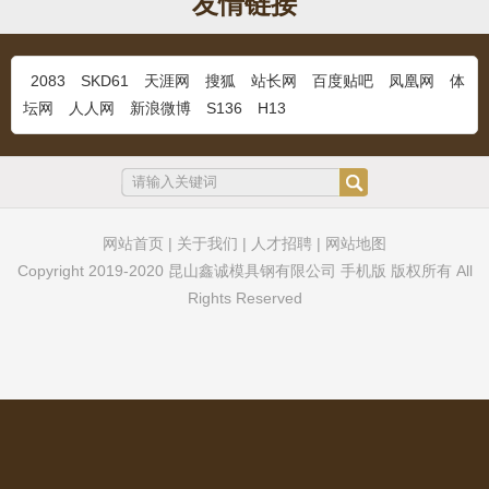
友情链接
冷作模具钢YC53
...
2083
SKD61
天涯网
搜狐
站长网
百度贴吧
凤凰网
体
坛网
人人网
新浪微博
S136
H13
M333奥地利百禄
...
网站首页
|
关于我们
|
人才招聘
|
网站地图
Copyright 2019-2020 昆山鑫诚模具钢有限公司 手机版 版权所有 All
Rights Reserved
超镜面塑料模具钢S136H
...
DF2钢材
...