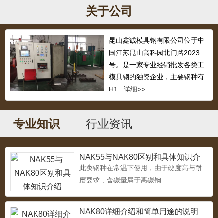
...
关于公司
昆山鑫诚模具钢有限公司位于中
国江苏昆山高科园北门路2023
718H
号。是一家专业经销批发各类工
...
模具钢的独资企业，主要钢种有
H1...
详细>>
专业知识
行业资讯
1.2311塑胶模具钢
...
NAK55与NAK80区别和具体知识介
绍
此类钢种在常温下使用，由于硬度高与耐
磨要求，含碳量属于高碳钢...
压铸模具钢3cr2w8v
...
NAK80详细介绍和简单用途的说明