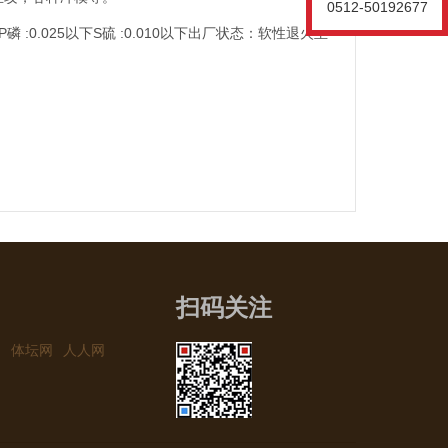
0512-50192677
50-1.00P磷 :0.025以下S硫 :0.010以下出厂状态：软性退火至
扫码关注
网
体坛网
人人网