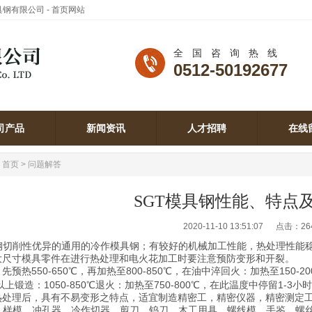
模具钢有限公司 - 首页网站
全国咨询热线
0512-50192677
司产品
新闻资讯
人才招聘
在线
司产品
新闻资讯
人才招聘
在线
：
首页
>
问题解答
SGT模具钢性能、特点
2020-11-10 13:51:07 点击：
26
具钢切削性优异的通用的冷作模具钢；有较好的机械加工性能，热处理性能
大尺寸模具零件在进行热处理和电火花加工时要注意预防变形和开裂。
热550-650℃，再加热至800-850℃，在油中淬回火：加热至150
℃以上锻造：1050-850℃退火：加热至750-800℃，在此温度中停留1-
理后，具有不易变形之特点，适宜制造精密工，精密仪器，精密测定工
ge）样模，冲孔器，冷作切器，剪刀，钨刀，木工用具，螺线模，手鉴、螺