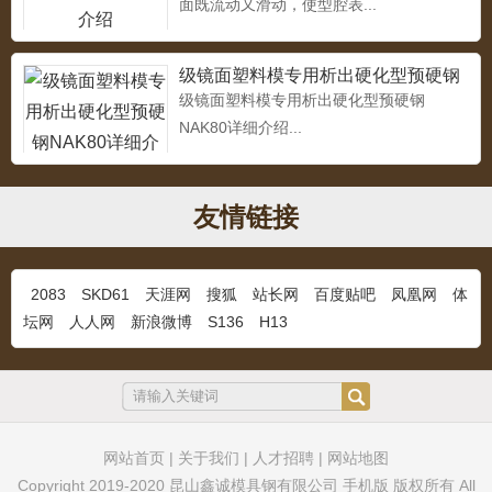
面既流动又滑动，使型腔表...
冷作模具钢YC53
...
级镜面塑料模专用析出硬化型预硬钢
NAK80详细介绍
级镜面塑料模专用析出硬化型预硬钢
NAK80详细介绍...
M333奥地利百禄
...
友情链接
2083
SKD61
天涯网
搜狐
站长网
百度贴吧
凤凰网
体
超镜面塑料模具钢S136H
坛网
人人网
新浪微博
S136
H13
...
网站首页
|
关于我们
DF2钢材
|
人才招聘
|
网站地图
...
Copyright 2019-2020 昆山鑫诚模具钢有限公司 手机版 版权所有 All