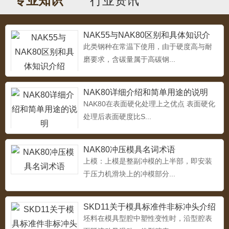
专业知识
行业资讯
NAK55与NAK80区别和具体知识介
4Cr13
绍
此类钢种在常温下使用，由于硬度高与耐
...
磨要求，含碳量属于高碳钢...
NAK80详细介绍和简单用途的说明
NAK80在表面硬化处理上之优点 表面硬化
5CrMnMo热作模具钢
...
处理后表面硬度比S...
NAK80冲压模具名词术语
上模：上模是整副冲模的上半部，即安装
热作模具钢4Cr3Mo2NiVNbB（HD）
于压力机滑块上的冲模部分...
...
SKD11关于模具标准件非标冲头介绍
坯料在模具型腔中塑性变性时，沿型腔表