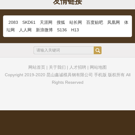
友情链接
冷作模具钢YC53
...
2083
SKD61
天涯网
搜狐
站长网
百度贴吧
凤凰网
体
坛网
人人网
新浪微博
S136
H13
M333奥地利百禄
...
网站首页
|
关于我们
|
人才招聘
|
网站地图
Copyright 2019-2020 昆山鑫诚模具钢有限公司 手机版 版权所有 All
Rights Reserved
超镜面塑料模具钢S136H
...
DF2钢材
...