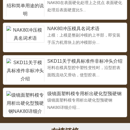
NAK80在表面硬化处理上之优点 表面硬化
处理后表面硬度比S...
4Cr13
...
NAK80冲压模具名词术语
上模：上模是整副冲模的上半部，即安装
于压力机滑块上的冲模部分...
5CrMnMo热作模具钢
SKD11关于模具标准件非标冲头介绍
...
坯料在模具型腔中塑性变性时，沿型腔表
面既流动又滑动，使型腔表...
级镜面塑料模专用析出硬化型预硬钢
热作模具钢4Cr3Mo2NiVNbB（HD）
NAK80详细介绍
级镜面塑料模专用析出硬化型预硬钢
...
NAK80详细介绍...