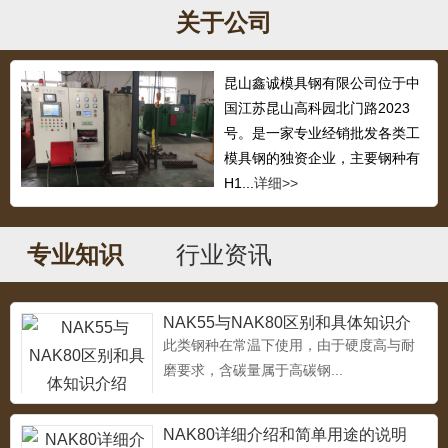
...
关于公司
昆山鑫诚模具钢有限公司位于中
国江苏昆山高科园北门路2023
718H
号。是一家专业经销批发各类工
...
模具钢的独资企业，主要钢种有
H1...
详细>>
1.2311塑胶模具钢
专业知识
行业资讯
...
NAK55与NAK80区别和具体知识介
绍
此类钢种在常温下使用，由于硬度高与耐
磨要求，含碳量属于高碳钢...
压铸模具钢3cr2w8v
...
NAK80详细介绍和简单用途的说明